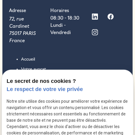
Adresse
Horaires
72, rue
08:30 - 18:30
Cardinet
Lundi -
75017 PARIS
Vendredi
France
Accueil
Votre avocat
Droit des sociétés
Le secret de nos cookies ?
Le respect de votre vie privée
Droit pénal
Droit du travail
Notre site utilise des cookies pour améliorer votre expérience de
navigation et vous offrir un contenu personnalisé. Les cookies
Honoraires
strictement nécessaires sont essentiels au fonctionnement de
Contact
base de notre site et ne peuvent pas être désactivés.
Cependant, vous avez le choix d'activer ou de désactiver les
Actualités
cookies de personnalisation, de performance et de marketing