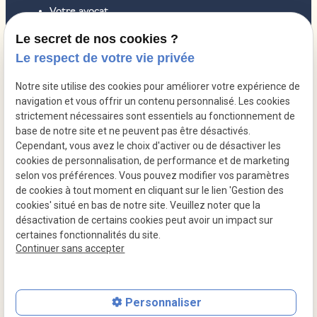
Votre avocat
Droit des sociétés
Le secret de nos cookies ?
Le respect de votre vie privée
Droit pénal
Droit du travail
Notre site utilise des cookies pour améliorer votre expérience de
navigation et vous offrir un contenu personnalisé. Les cookies
Honoraires
strictement nécessaires sont essentiels au fonctionnement de
Contact
base de notre site et ne peuvent pas être désactivés.
Cependant, vous avez le choix d'activer ou de désactiver les
Actualités
cookies de personnalisation, de performance et de marketing
selon vos préférences. Vous pouvez modifier vos paramètres
de cookies à tout moment en cliquant sur le lien 'Gestion des
Mentions
Politique de
Gestion
Plan du
cookies' situé en bas de notre site. Veuillez noter que la
légales
confidentialité
des
site
désactivation de certains cookies peut avoir un impact sur
cookies
certaines fonctionnalités du site.
Siret :
84278872100020
Continuer sans accepter
Personnaliser