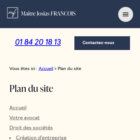
Panneau de gestion des cookies
menu
01 84 20 18 13
Contactez-nous
Vous êtes ici :
Accueil
> Plan du site
Plan du site
Accueil
Votre avocat
Droit des sociétés
Création d'entreprise