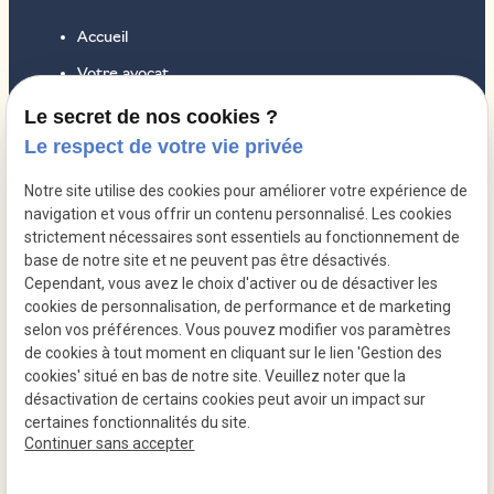
Accueil
Votre avocat
Droit des sociétés
Le secret de nos cookies ?
Le respect de votre vie privée
Droit pénal
Droit du travail
Notre site utilise des cookies pour améliorer votre expérience de
navigation et vous offrir un contenu personnalisé. Les cookies
Honoraires
strictement nécessaires sont essentiels au fonctionnement de
Contact
base de notre site et ne peuvent pas être désactivés.
Cependant, vous avez le choix d'activer ou de désactiver les
Actualités
cookies de personnalisation, de performance et de marketing
selon vos préférences. Vous pouvez modifier vos paramètres
de cookies à tout moment en cliquant sur le lien 'Gestion des
Mentions
Politique de
Gestion
Plan du
cookies' situé en bas de notre site. Veuillez noter que la
légales
confidentialité
des
site
désactivation de certains cookies peut avoir un impact sur
cookies
certaines fonctionnalités du site.
Siret :
84278872100020
Continuer sans accepter