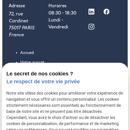
Adresse
Horaires
72, rue
08:30 - 18:30
Cardinet
Lundi -
75017 PARIS
Vendredi
France
Accueil
Votre avocat
Droit des sociétés
Le secret de nos cookies ?
Le respect de votre vie privée
Droit pénal
Droit du travail
Notre site utilise des cookies pour améliorer votre expérience de
navigation et vous offrir un contenu personnalisé. Les cookies
Honoraires
strictement nécessaires sont essentiels au fonctionnement de
Contact
base de notre site et ne peuvent pas être désactivés.
Cependant, vous avez le choix d'activer ou de désactiver les
Actualités
cookies de personnalisation, de performance et de marketing
selon vos préférences. Vous pouvez modifier vos paramètres