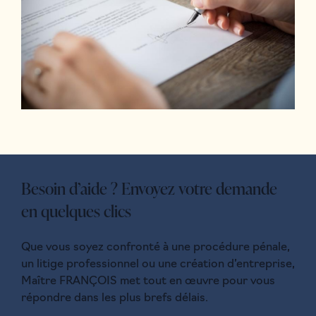
Besoin d’aide ? Envoyez votre demande
en quelques clics
Que vous soyez confronté à une procédure pénale,
un litige professionnel ou une création d’entreprise,
Maître FRANÇOIS met tout en œuvre pour vous
répondre dans les plus brefs délais.