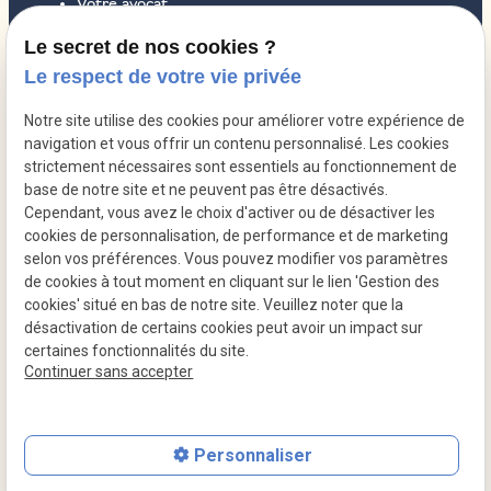
Votre avocat
Droit des sociétés
Le secret de nos cookies ?
Le respect de votre vie privée
Droit pénal
Droit du travail
Notre site utilise des cookies pour améliorer votre expérience de
navigation et vous offrir un contenu personnalisé. Les cookies
Honoraires
strictement nécessaires sont essentiels au fonctionnement de
Contact
base de notre site et ne peuvent pas être désactivés.
Cependant, vous avez le choix d'activer ou de désactiver les
Actualités
cookies de personnalisation, de performance et de marketing
selon vos préférences. Vous pouvez modifier vos paramètres
de cookies à tout moment en cliquant sur le lien 'Gestion des
Mentions
Politique de
Gestion
Plan du
cookies' situé en bas de notre site. Veuillez noter que la
légales
confidentialité
des
site
désactivation de certains cookies peut avoir un impact sur
cookies
certaines fonctionnalités du site.
Siret :
84278872100020
Continuer sans accepter
Personnaliser