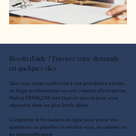
Besoin d’aide ? Envoyez votre demande
en quelques clics
Que vous soyez confronté à une procédure pénale,
un litige professionnel ou une création d’entreprise,
Maître FRANÇOIS met tout en œuvre pour vous
répondre dans les plus brefs délais.
Complétez le formulaire en ligne pour poser vos
questions ou planifier un rendez-vous, au cabinet ou
en visioconférence.