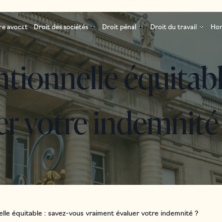
re avocat
Droit des sociétés
Droit pénal
Droit du travail
Hon
tionnelle équitabl
er votre indemnité
le équitable : savez-vous vraiment évaluer votre indemnité ?