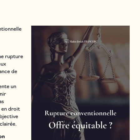
tionnelle
ne rupture
eux
ance de
sente un
nir
as
 en droit
bjective
clairée.
on