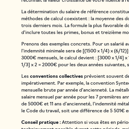
reconnaît la valeur croissante de votre fidélité à l'
La détermination du salaire de référence constit
méthodes de calcul coexistent : la moyenne des d
trois derniers mois. La formule la plus favorable 
d'inclure toutes les primes, bonus et treizième moi
Prenons des exemples concrets. Pour un salarié a
l'indemnité minimale sera de [(1500 x 1/4) x (6/12)
3000€ mensuels, le calcul devient : [3000 x 1/4] x
1/3] x 2 = 2000€ pour les deux années suivantes, 
Les
conventions collectives
prévoient souvent des
impérativement. Par exemple, la convention Syntec
mensuelle brute par année d'ancienneté. La métall
salaire mensuel par année pour les 7 premières ann
de 5000€ et 11 ans d'ancienneté, l'indemnité mét
le Code du travail, soit une différence de 5 501€ e
Conseil pratique :
Attention si vous êtes en pério