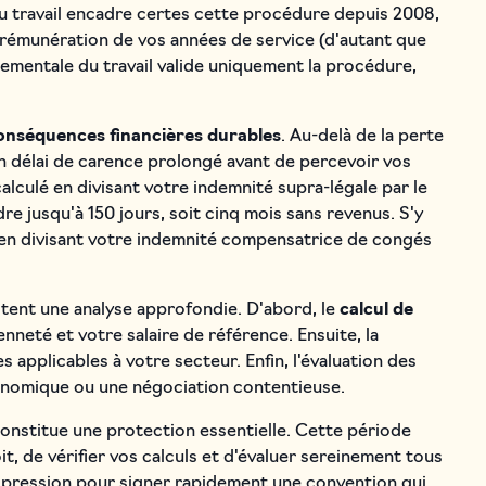
 du travail encadre certes cette procédure depuis 2008,
 rémunération de vos années de service (d'autant que
tementale du travail valide uniquement la procédure,
onséquences financières durables
. Au-delà de la perte
un délai de carence prolongé avant de percevoir vos
alculé en divisant votre indemnité supra-légale par le
dre jusqu'à 150 jours, soit cinq mois sans revenus. S'y
é en divisant votre indemnité compensatrice de congés
itent une analyse approfondie. D'abord, le
calcul de
nneté et votre salaire de référence. Ensuite, la
 applicables à votre secteur. Enfin, l'évaluation des
onomique ou une négociation contentieuse.
 constitue une protection essentielle. Cette période
, de vérifier vos calculs et d'évaluer sereinement tous
la pression pour signer rapidement une convention qui