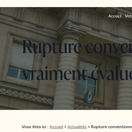
Panneau de gestion des cookies
Accueil
Vot
Rupture conven
vraiment évalu
Vous êtes ici :
Accueil
>
Actualités
> Rupture conventionnel