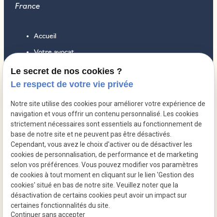
France
Accueil
Votre avocat
Droit des sociétés
Le secret de nos cookies ?
Le respect de votre vie privée
Droit pénal
Droit du travail
Notre site utilise des cookies pour améliorer votre expérience de
navigation et vous offrir un contenu personnalisé. Les cookies
Honoraires
strictement nécessaires sont essentiels au fonctionnement de
Contact
base de notre site et ne peuvent pas être désactivés.
Cependant, vous avez le choix d'activer ou de désactiver les
Actualités
cookies de personnalisation, de performance et de marketing
selon vos préférences. Vous pouvez modifier vos paramètres
de cookies à tout moment en cliquant sur le lien 'Gestion des
Mentions
Politique de
Gestion
Plan du
cookies' situé en bas de notre site. Veuillez noter que la
légales
confidentialité
des
site
désactivation de certains cookies peut avoir un impact sur
cookies
certaines fonctionnalités du site.
Siret :
84278872100020
Continuer sans accepter